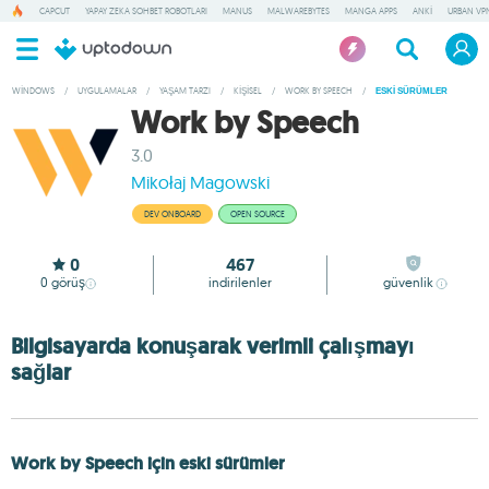
CAPCUT
YAPAY ZEKA SOHBET ROBOTLARI
MANUS
MALWAREBYTES
MANGA APPS
ANKI
URBAN VP
WINDOWS
/
UYGULAMALAR
/
YAŞAM TARZI
/
KIŞISEL
/
WORK BY SPEECH
/
ESKI SÜRÜMLER
Work by Speech
3.0
Mikołaj Magowski
DEV ONBOARD
OPEN SOURCE
0
467
0
görüş
indirilenler
güvenlik
Bilgisayarda konuşarak verimli çalışmayı
sağlar
Work by Speech için eski sürümler