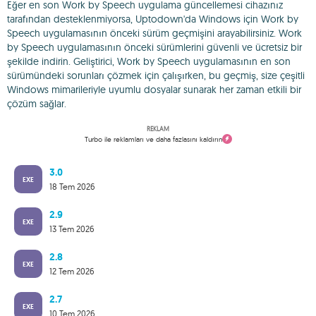
Eğer en son Work by Speech uygulama güncellemesi cihazınız
tarafından desteklenmiyorsa, Uptodown'da Windows için Work by
Speech uygulamasının önceki sürüm geçmişini arayabilirsiniz. Work
by Speech uygulamasının önceki sürümlerini güvenli ve ücretsiz bir
şekilde indirin. Geliştirici, Work by Speech uygulamasının en son
sürümündeki sorunları çözmek için çalışırken, bu geçmiş, size çeşitli
Windows mimarileriyle uyumlu dosyalar sunarak her zaman etkili bir
çözüm sağlar.
REKLAM
Turbo ile reklamları ve daha fazlasını kaldırın
3.0
EXE
18 Tem 2026
2.9
EXE
13 Tem 2026
2.8
EXE
12 Tem 2026
2.7
EXE
10 Tem 2026